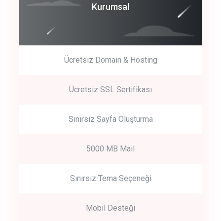
Coroprate
Kurumsal
predictive dialing
Ücretsiz Domain & Hosting
Get Started
Ücretsiz SSL Sertifikası
Start by trying our service for 30 days free trial no credit card
required.
Sınırsız Sayfa Oluşturma
5000 MB Mail
Sınırsız Tema Seçeneği
Mobil Desteği