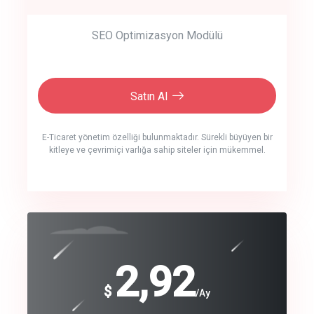
SEO Optimizasyon Modülü
Satın Al
E-Ticaret yönetim özelliği bulunmaktadır. Sürekli büyüyen bir
kitleye ve çevrimiçi varlığa sahip siteler için mükemmel.
crm auto cync
click to call back
240
2,92
$
$
/year
/Ay
track energy costs