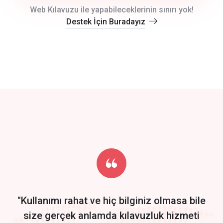
crm auto cync
Web Kılavuzu ile yapabileceklerinin sınırı yok!
Destek İçin Buradayız
click to call back
track energy costs
predictive dialing
Get Started
Start by trying our service for 30 days free trial no credit card
required.
"Kullanımı rahat ve hiç bilginiz olmasa bile
size gerçek anlamda kılavuzluk hizmeti