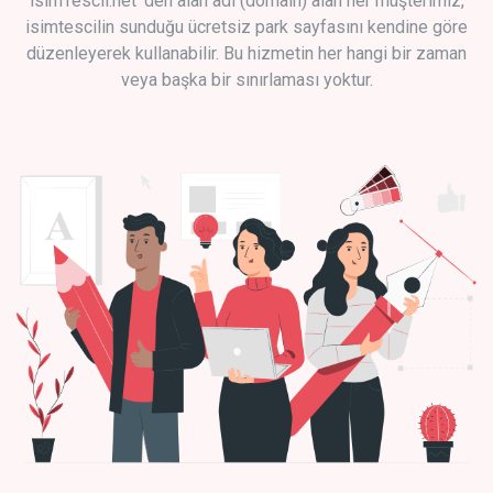
isimTescil.net 'den alan adı (domain) alan her müşterimiz,
isimtescilin sunduğu ücretsiz park sayfasını kendine göre
düzenleyerek kullanabilir. Bu hizmetin her hangi bir zaman
veya başka bir sınırlaması yoktur.