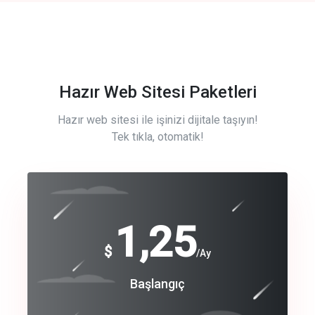
Hazır Web Sitesi Paketleri
Hazır web sitesi ile işinizi dijitale taşıyın!
Tek tıkla, otomatik!
Free
1,25
$
/Ay
Basic
Başlangıç